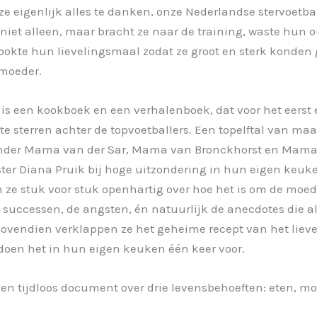
e eigenlijk alles te danken, onze Nederlandse stervoetba
 niet alleen, maar bracht ze naar de training, waste hun o
okte hun lievelingsmaal zodat ze groot en sterk konden 
moeder.
is een kookboek en een verhalenboek, dat voor het eers
e sterren achter de topvoetballers. Een topelftal van maar 
der Mama van der Sar, Mama van Bronckhorst en Mama 
ster Diana Pruik bij hoge uitzondering in hun eigen keuk
 ze stuk voor stuk openhartig over hoe het is om de moede
de successen, de angsten, én natuurlijk de anecdotes die 
ovendien verklappen ze het geheime recept van het liev
 doen het in hun eigen keuken één keer voor.
 een tijdloos document over drie levensbehoeften: eten, mo