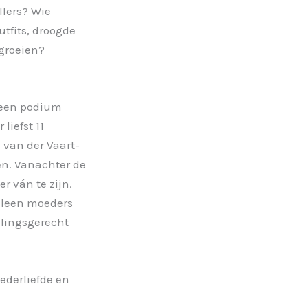
llers? Wie
utfits, droogde
groeien?
t een podium
liefst 11
van der Vaart-
en. Vanachter de
r ván te zijn.
alleen moeders
elingsgerecht
ederliefde en