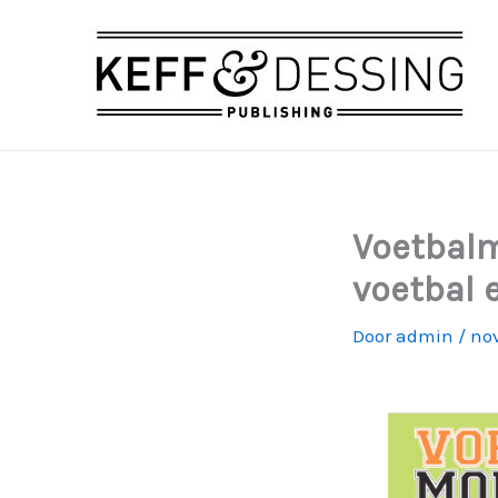
Ga
naar
de
inhoud
Voetbalm
voetbal 
Door
admin
/
nov