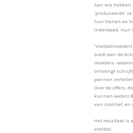
Aan wie hebben z
‘produceerde’ ze
hun tranen en ko
Inderdaad. Hun 
‘Voetbalmoeders 
biedt aan de écht
moeders -waaron
ontvangt schrijf
pannen vertellen
Over de offers, 
kunnen weten! B
van zoonlief, en
Het resultaat is
voetbal.