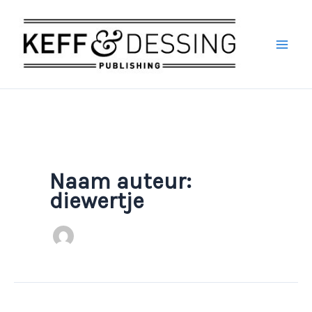
Ga
naar
de
inhoud
Naam auteur:
diewertje