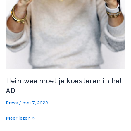
Heimwee moet je koesteren in het
AD
Press
/
mei 7, 2023
Heimwee
Meer lezen »
moet