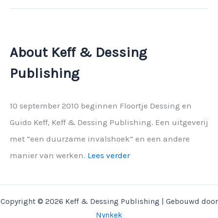
je
koesteren
in
het
About Keff & Dessing
AD
Publishing
10 september 2010 beginnen Floortje Dessing en
Guido Keff, Keff & Dessing Publishing. Een uitgeverij
met “een duurzame invalshoek” en een andere
manier van werken.
Lees verder
Copyright © 2026 Keff & Dessing Publishing | Gebouwd door
Nynkek